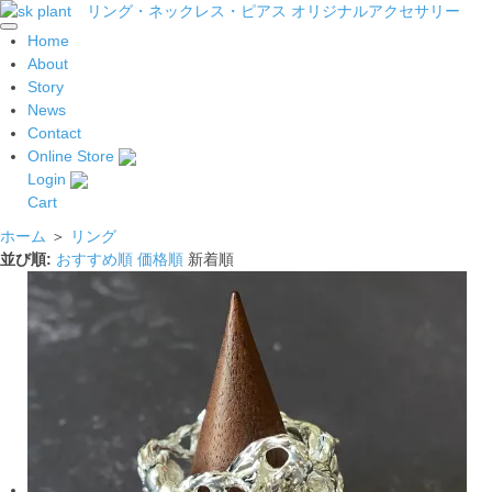
Home
About
Story
News
Contact
Online Store
Login
Cart
ホーム
＞
リング
並び順:
おすすめ順
価格順
新着順