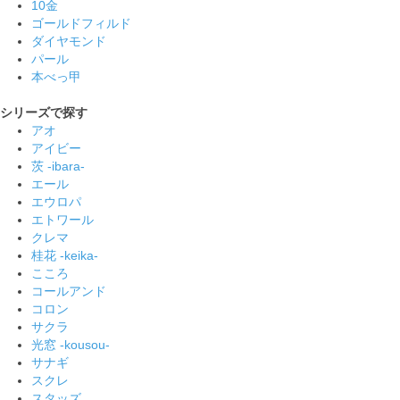
10金
ゴールドフィルド
ダイヤモンド
パール
本べっ甲
シリーズで探す
アオ
アイビー
茨 -ibara-
エール
エウロパ
エトワール
クレマ
桂花 -keika-
こころ
コールアンド
コロン
サクラ
光窓 -kousou-
サナギ
スクレ
スタッズ