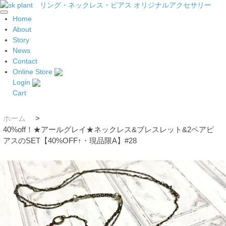
Home
About
Story
News
Contact
Online Store
Login
Cart
ホーム
>
40%off！★アールグレイ★ネックレス&ブレスレット&2ペアピ
アスのSET【40%OFF↑・現品限A】#28