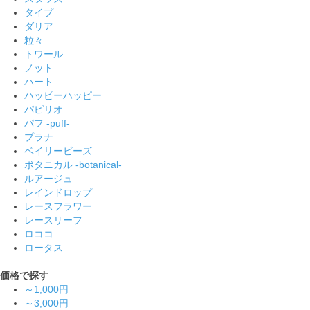
タイプ
ダリア
粒々
トワール
ノット
ハート
ハッピーハッピー
パピリオ
パフ -puff-
プラナ
ベイリービーズ
ボタニカル -botanical-
ルアージュ
レインドロップ
レースフラワー
レースリーフ
ロココ
ロータス
価格で探す
～1,000円
～3,000円