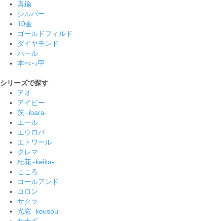
真鍮
シルバー
10金
ゴールドフィルド
ダイヤモンド
パール
本べっ甲
シリーズで探す
アオ
アイビー
茨 -ibara-
エール
エウロパ
エトワール
クレマ
桂花 -keika-
こころ
コールアンド
コロン
サクラ
光窓 -kousou-
サナギ