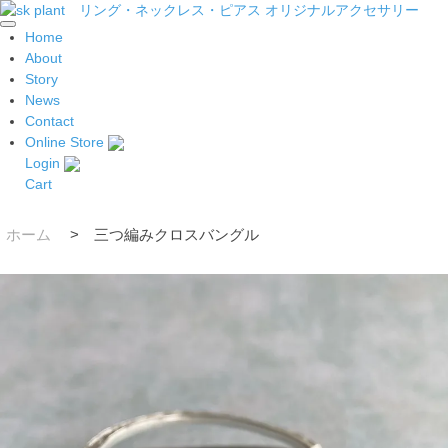
Home
About
Story
News
Contact
Online Store
Login
Cart
ホーム
>
三つ編みクロスバングル