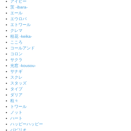
アイビー
茨 -ibara-
エール
エウロパ
エトワール
クレマ
桂花 -keika-
こころ
コールアンド
コロン
サクラ
光窓 -kousou-
サナギ
スクレ
スタッズ
タイプ
ダリア
粒々
トワール
ノット
ハート
ハッピーハッピー
パピリオ